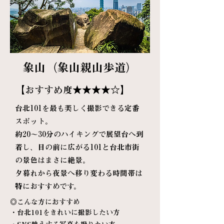
象山（象山親山歩道）
【おすすめ度★★★★
☆
】
台北101を最も美しく撮影できる定番
スポット。
約20〜30分のハイキングで展望台へ到
着し、目の前に広がる101と台北市街
の景色はまさに絶景。
夕暮れから夜景へ移り変わる時間帯は
特におすすめです。
◎
こんな方におすすめ
・台北101をきれいに撮影したい方