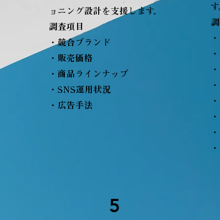
す
析
ョニング設計を支援します。
調
を
調査項目
・
・競合ブランド
・
・販売価格
・
・商品ラインナップ
・
・SNS運用状況
・
・広告手法
・
・
・
5