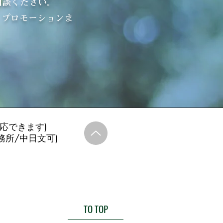
相談ください。
、プロモーションま
語対応できます)
絡事務所/中日文可)
TO TOP