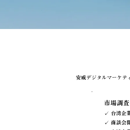
安威デジタルマーケテ
市場調査
✓ 台湾企
✓ 商談会