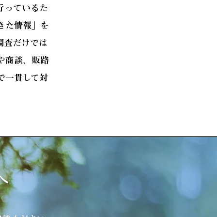
行っているた
きた情報」を
調査だけでは
や商談、販路
で一貫して対
。
へ