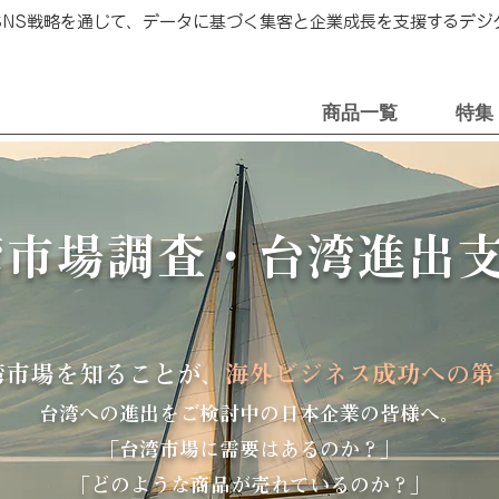
・SNS戦略を通じて、データに基づく集客と企業成長を支援するデ
商品一覧
特集
湾市場調査・台湾進出
湾市場を知ることが、
海外ビジネス成功への第
台湾への進出をご検討中の日本企業の皆様へ。
「台湾市場に需要はあるのか？」
「どのような商品が売れているのか？」